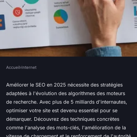
Accueil
›
Internet
INTERNET
Stratégies efficaces pour
Améliorer le SEO en 2025 nécessite des stratégies
adaptées à l'évolution des algorithmes des moteurs
améliorer son seo en 2025
de recherche. Avec plus de 5 milliards d'internautes,
optimiser votre site est devenu essentiel pour se
Valentine
•
8 février 2025
•
3 min de lecture
démarquer. Découvrez des techniques concrètes
comme l'analyse des mots-clés, l'amélioration de la
vitesse de chargement et le renforcement de l'autorité