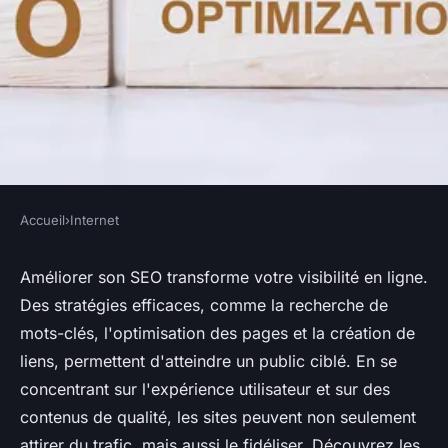
Accueil
›
Internet
INTERNET
Améliorer son seo : les clés
Améliorer son SEO transforme votre visibilité en ligne.
Des stratégies efficaces, comme la recherche de
pour booster votre visibilité
mots-clés, l'optimisation des pages et la création de
liens, permettent d'atteindre un public ciblé. En se
Valentine
•
7 février 2025
•
5 min de lecture
concentrant sur l'expérience utilisateur et sur des
contenus de qualité, les sites peuvent non seulement
attirer du trafic, mais aussi le fidéliser. Découvrez les