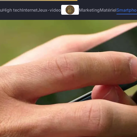
u
High tech
Internet
Jeux-video
Marketing
Matériel
Smartpho