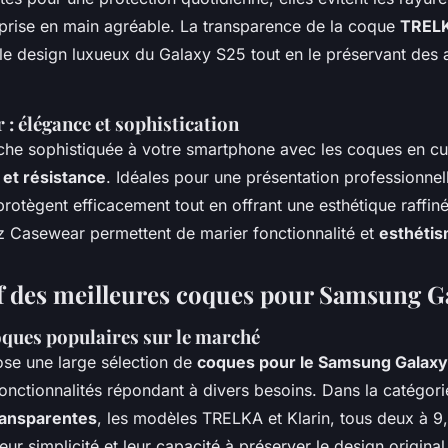
prise en main agréable. La transparence de la coque
TREL
 le design luxueux du Galaxy S25 tout en le préservant des 
 : élégance et sophistication
che sophistiquée à votre smartphone avec les coques en cu
 et résistance
. Idéales pour une présentation professionnel
 protègent efficacement tout en offrant une esthétique raffin
z Casewear permettent de marier fonctionnalité et
esthétis
 des meilleures coques pour Samsung G
oques populaires sur le marché
se une large sélection de
coques pour le Samsung Galaxy
fonctionnalités répondant à divers besoins. Dans la catégor
ransparentes
, les modèles TRELKA et Klarin, tous deux à 9
leur simplicité et leur capacité à préserver le design origina