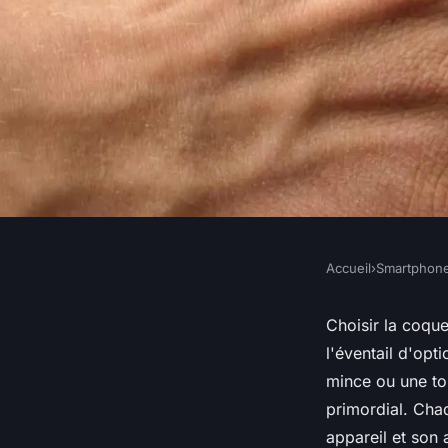
Accueil
›
Smartphon
SMARTPHONES
Trouvez la coque idé
Choisir la coqu
l'éventail d'opt
Samsung Galaxy S2
mince ou une tou
primordial. Chaq
appareil et son 
Anaïs
•
30 janvier 2025
•
4 min de lecture