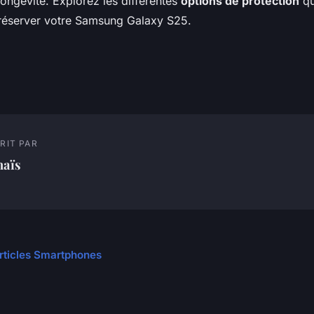
longévité. Explorez les différentes
options de protection
qu
réserver votre Samsung Galaxy S25.
RIT PAR
naïs
articles Smartphones