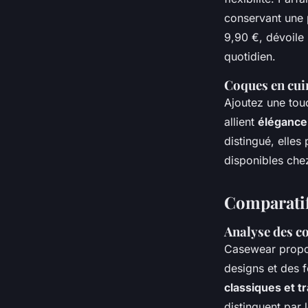
conservant une 
9,90 €, dévoile
quotidien.
Coques en cuir
Ajoutez une tou
allient
élégance
distingué, elles
disponibles che
Comparatif
Analyse des c
Casewear propo
designs et des 
classiques et t
distinguent par 