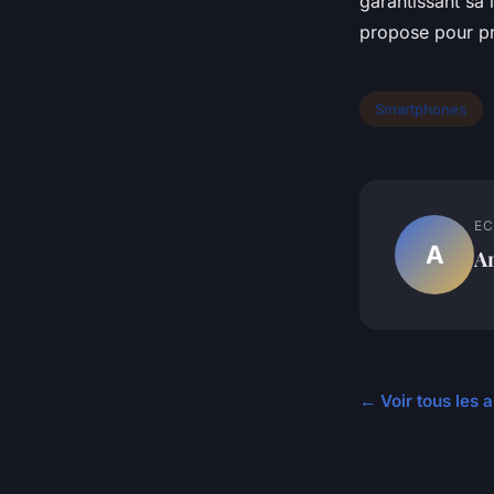
garantissant sa 
propose pour p
Smartphones
EC
A
A
← Voir tous les 