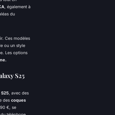
KA
, également à
aléas du
ir. Ces modèles
le ou un style
ée. Les options
me.
alaxy S25
 S25
, avec des
ie des
coques
,90 €, se
l du téléphone.