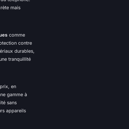
crète mais
ques
comme
otection contre
ériaux durables,
e tranquillité
prix, en
 une gamme à
ité sans
rs appareils