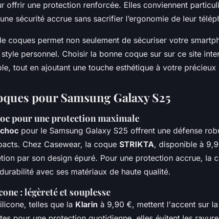
 offrir une protection renforcée. Elles conviennent particu
une sécurité accrue sans sacrifier l’ergonomie de leur télé
de coques permet non seulement de sécuriser votre smartp
 style personnel. Choisir la bonne coque sur sur ce site inte
le, tout en ajoutant une touche esthétique à votre précieux 
oques pour Samsung Galaxy S25
oc pour une protection maximale
ichoc
pour le Samsung Galaxy S25 offrent une défense robu
mpacts. Chez Casewear, la coque
STRIKTA
, disponible à 9,
rétion par son design épuré. Pour une protection accrue, la
urabilité avec ses matériaux de haute qualité.
cone : légèreté et souplesse
licone, telles que la
Klarin
à 9,90 €, mettent l'accent sur la 
aites pour une protection quotidienne, elles évitent les rayure