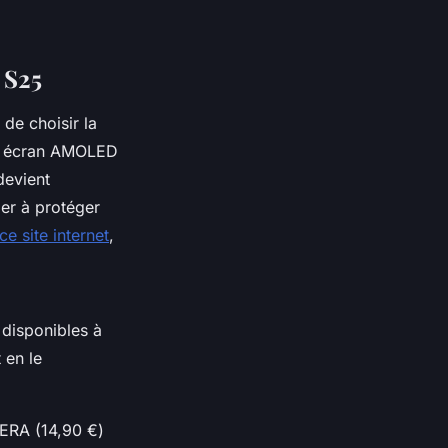
 S25
de choisir la
 un écran AMOLED
devient
der à protéger
ce site internet
,
 disponibles à
 en le
HERA (14,90 €)