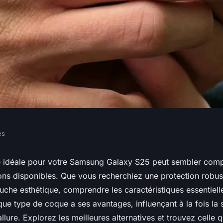
es
ale pour votre
e idéale pour votre Samsung Galaxy S25 peut sembler comp
ions disponibles. Que vous recherchiez une protection robus
5
che esthétique, comprendre les caractéristiques essentiell
ue type de coque a ses avantages, influençant à la fois la 
allure. Explorez les meilleures alternatives et trouvez celle 