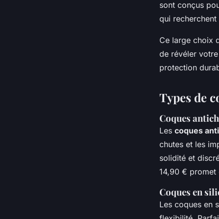
sont conçus pour
qui recherchent 
Ce large choix 
de révéler votre
protection durab
Types de c
Coques antich
Les
coques ant
chutes et les i
solidité et disc
14,90 € promet d
Coques en sili
Les coques en si
flexibilité. Parf