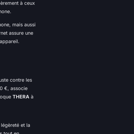
lièrement à ceux
phone.
hone, mais aussi
rnet assure une
appareil.
ste contre les
90 €, associe
 coque
THERA
à
légèreté et la
s tout en