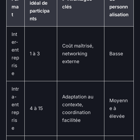
idéal de
ma
clés
personn
participa
t
alisation
nts
Int
er-
Coût maîtrisé,
ent
1 à 3
networking
Basse
rep
externe
ris
e
Intr
a-
Adaptation au
Moyenn
ent
contexte,
4 à 15
e à
rep
coordination
élevée
ris
facilitée
e