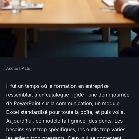
Accueil
›
Actu
ACTU
La formation sur mesure, clé
Il fut un temps où la formation en entreprise
ressemblait à un catalogue rigide : une demi-journée
de la transformation des
de PowerPoint sur la communication, un module
entreprises
Excel standardisé pour toute la boîte, et puis voilà.
Aujourd’hui, ce modèle fait grincer des dents. Les
Sandrina
•
16/06/2026 08:30
•
9 min de lecture
besoins sont trop spécifiques, les outils trop variés,
les enjeux trop pressants. Ceux qui se contentent