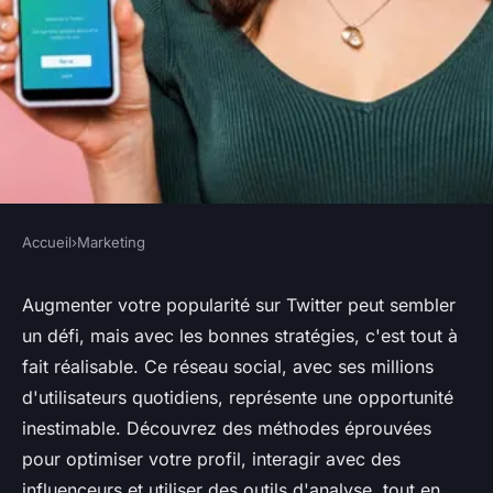
Accueil
›
Marketing
MARKETING
10 stratégies infaillibles pour
Augmenter votre popularité sur Twitter peut sembler
un défi, mais avec les bonnes stratégies, c'est tout à
augmenter votre popularité
fait réalisable. Ce réseau social, avec ses millions
sur twitter
d'utilisateurs quotidiens, représente une opportunité
inestimable. Découvrez des méthodes éprouvées
Julie
•
29 janvier 2025
•
4 min de lecture
pour optimiser votre profil, interagir avec des
influenceurs et utiliser des outils d'analyse, tout en